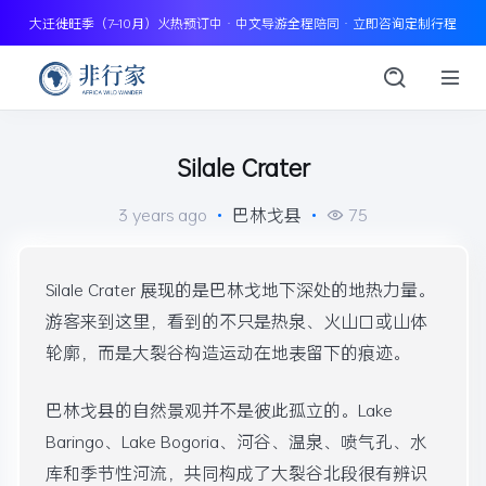
大迁徙旺季（7–10月）火热预订中 · 中文导游全程陪同 · 立即咨询定制行程
Silale Crater
3 years ago
•
巴林戈县
•
75
Silale Crater 展现的是巴林戈地下深处的地热力量。
游客来到这里，看到的不只是热泉、火山口或山体
轮廓，而是大裂谷构造运动在地表留下的痕迹。
巴林戈县的自然景观并不是彼此孤立的。Lake
Baringo、Lake Bogoria、河谷、温泉、喷气孔、水
库和季节性河流，共同构成了大裂谷北段很有辨识