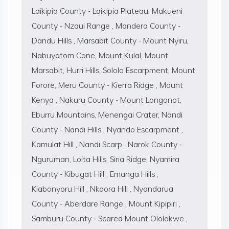
Laikipia County - Laikipia Plateau, Makueni
County - Nzaui Range , Mandera County -
Dandu Hills , Marsabit County - Mount Nyiru,
Nabuyatom Cone, Mount Kulal, Mount
Marsabit, Hurri Hills, Sololo Escarpment, Mount
Forore, Meru County - Kierra Ridge , Mount
Kenya , Nakuru County - Mount Longonot,
Eburru Mountains, Menengai Crater, Nandi
County - Nandi Hills , Nyando Escarpment ,
Kamulat Hill , Nandi Scarp , Narok County -
Nguruman, Loita Hills, Siria Ridge, Nyamira
County - Kibugat Hill , Emanga Hills ,
Kiabonyoru Hill , Nkoora Hill , Nyandarua
County - Aberdare Range , Mount Kipipiri ,
Samburu County - Scared Mount Ololokwe ,