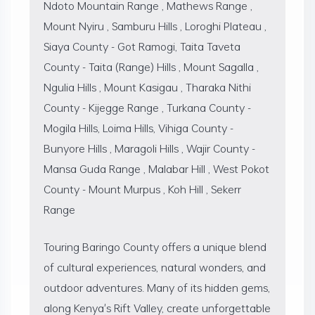
Ndoto Mountain Range , Mathews Range ,
Mount Nyiru , Samburu Hills , Loroghi Plateau ,
Siaya County - Got Ramogi, Taita Taveta
County - Taita (Range) Hills , Mount Sagalla ,
Ngulia Hills , Mount Kasigau , Tharaka Nithi
County - Kijegge Range , Turkana County -
Mogila Hills, Loima Hills, Vihiga County -
Bunyore Hills , Maragoli Hills , Wajir County -
Mansa Guda Range , Malabar Hill , West Pokot
County - Mount Murpus , Koh Hill , Sekerr
Range
Touring Baringo County offers a unique blend
of cultural experiences, natural wonders, and
outdoor adventures. Many of its hidden gems,
along Kenya's Rift Valley, create unforgettable