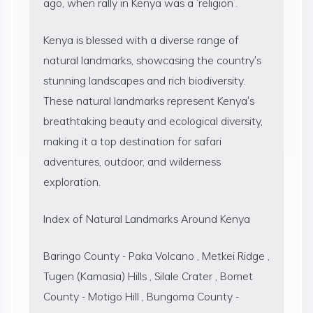
ago, when rally in Kenya was a ‘religion’.
Kenya is blessed with a diverse range of
natural landmarks, showcasing the country's
stunning landscapes and rich biodiversity.
These natural landmarks represent Kenya's
breathtaking beauty and ecological diversity,
making it a top destination for safari
adventures, outdoor, and wilderness
exploration.
Index of Natural Landmarks Around Kenya
Baringo County - Paka Volcano , Metkei Ridge ,
Tugen (Kamasia) Hills , Silale Crater , Bomet
County - Motigo Hill , Bungoma County -