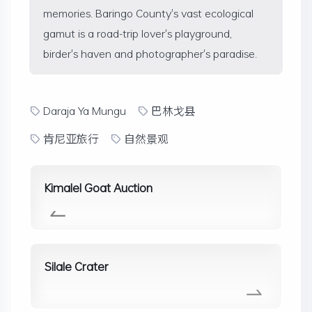
memories. Baringo County's vast ecological
gamut is a road-trip lover's playground,
birder's haven and photographer's paradise.
Daraja Ya Mungu
巴林戈县
肯尼亚旅行
自然景观
Kimalel Goat Auction
Silale Crater