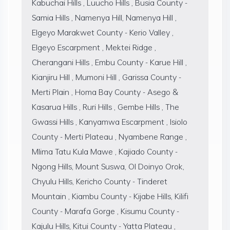
Kabuchai Hills , Luucho Hills , Busia County -
Samia Hills , Namenya Hill, Namenya Hill ,
Elgeyo Marakwet County - Kerio Valley ,
Elgeyo Escarpment , Mektei Ridge ,
Cherangani Hills , Embu County - Karue Hill ,
Kianjiru Hill , Mumoni Hill , Garissa County -
Merti Plain , Homa Bay County - Asego &
Kasarua Hills , Ruri Hills , Gembe Hills , The
Gwassi Hills , Kanyamwa Escarpment , Isiolo
County - Merti Plateau , Nyambene Range ,
Mlima Tatu Kula Mawe , Kajiado County -
Ngong Hills, Mount Suswa, Ol Doinyo Orok,
Chyulu Hills, Kericho County - Tinderet
Mountain , Kiambu County - Kijabe Hills, Kilifi
County - Marafa Gorge , Kisumu County -
Kajulu Hills, Kitui County - Yatta Plateau ,