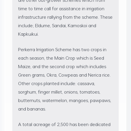
time to time call for assistance in irrigation
infrastructure rallying from the scheme. These
include; Eldume, Sandai, Kamoskoi and
Kapkuikui.
Perkerra Irrigation Scheme has two crops in
each season, the Main Crop which is Seed
Maize, and the second crop which includes
Green grams, Okra, Cowpeas and Nerica rice.
Other crops planted include: cassava,
sorghum, finger millet, onions, tomatoes,
butternuts, watermelon, mangoes, pawpaws,
and bananas.
A total acreage of 2,500 has been dedicated