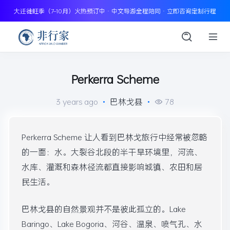
大迁徙旺季（7–10月）火热预订中 · 中文导游全程陪同 · 立即咨询定制行程
Perkerra Scheme
3 years ago
•
巴林戈县
•
78
Perkerra Scheme 让人看到巴林戈旅行中经常被忽略
的一面：水。大裂谷北段的半干旱环境里，河流、
水库、灌溉和森林径流都直接影响城镇、农田和居
民生活。
巴林戈县的自然景观并不是彼此孤立的。Lake
Baringo、Lake Bogoria、河谷、温泉、喷气孔、水