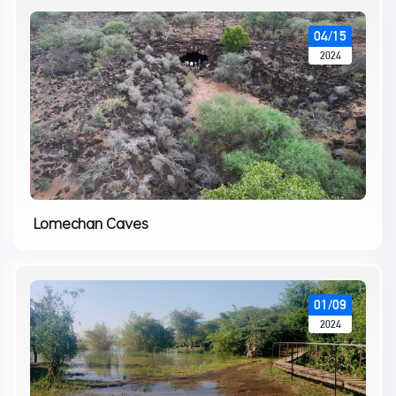
04/15
2024
Lomechan Caves
01/09
2024