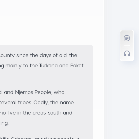
unty since the days of old; the
long mainly to the Turkana and Pokot
ndi and Njemps People, who
several tribes. Oddly, the name
o live in the areas’ south and
ing.
 Nilo-Saharan -speaking people in