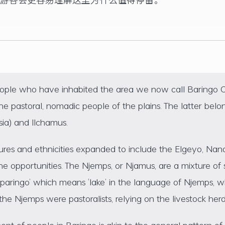
eople who have inhabited the area we now call Baringo Co
 the pastoral, nomadic people of the plains. The latter be
sia) and Ilchamus.
tures and ethnicities expanded to include the Elgeyo, Na
he opportunities. The Njemps, or Njamus, are a mixture of 
paringo’ which means ‘lake’ in the language of Njemps, wh
, the Njemps were pastoralists, relying on the livestock herd
ent of people in Baringo is akin to the general pattern of