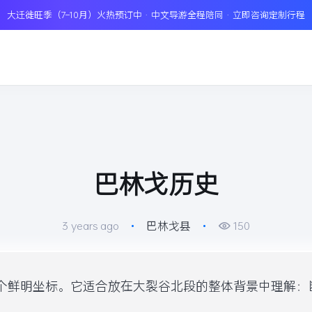
大迁徙旺季（7–10月）火热预订中 · 中文导游全程陪同 · 立即咨询定制行程
巴林戈历史
3 years ago
•
巴林戈县
•
150
一个鲜明坐标。它适合放在大裂谷北段的整体背景中理解：