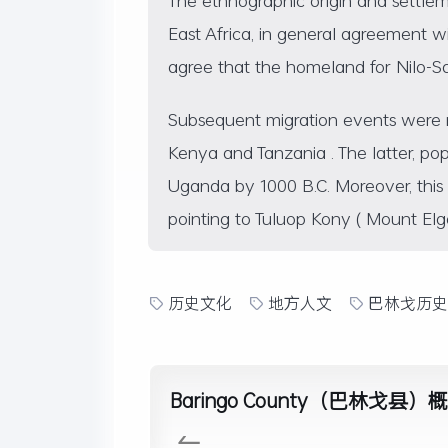
East Africa, in general agreement wi
agree that the homeland for Nilo-Sa
Subsequent migration events were 
Kenya and Tanzania . The latter, po
Uganda by 1000 B.C. Moreover, this c
pointing to Tuluop Kony ( Mount Elgo
历史文化
地方人文
巴林戈历史
Baringo County（巴林戈县）