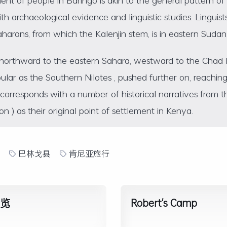
th archaeological evidence and linguistic studies. Linguist
harans, from which the Kalenjin stem, is in eastern Sudan
northward to the eastern Sahara, westward to the Chad B
pular as the Southern Nilotes , pushed further on, reachin
orresponds with a number of historical narratives from the
n ) as their original point of settlement in Kenya.
巴林戈县
肯尼亚旅行
概览
Robert's Camp