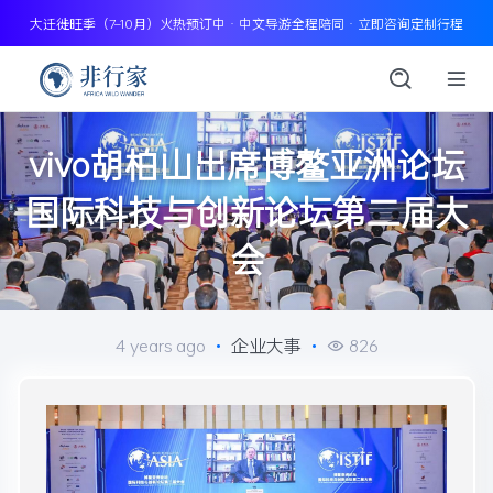
大迁徙旺季（7–10月）火热预订中 · 中文导游全程陪同 · 立即咨询定制行程
vivo胡柏山出席博鳌亚洲论坛
国际科技与创新论坛第二届大
会
4 years ago
•
企业大事
•
826